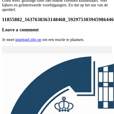
Goed weer. gezellige sfeer met enkele vrienden kunstenaars. Veel
kijkers en geInteresserde voorbijgangers. En dat op het uur van de
aperitief.
11855882_1637638363148468_592975303945986446
Leave a comment
Je moet
ingelogd zijn op
om een reactie te plaatsen.