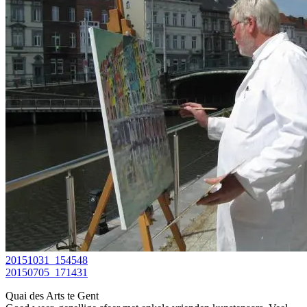
20151031_154548
20150705_171431
Quai des Arts te Gent